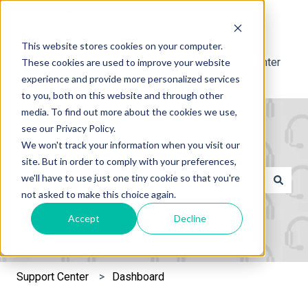
Italiano
Mostra sottomenu per le traduzioni
This website stores cookies on your computer.
Support Center
These cookies are used to improve your website
experience and provide more personalized services
to you, both on this website and through other
media. To find out more about the cookies we use,
see our Privacy Policy.
We won't track your information when you visit our
site. But in order to comply with your preferences,
Questo è un campo di ricerca c
we'll have to use just one tiny cookie so that you're
not asked to make this choice again.
Non sono presenti suggerimenti perché il campo di rice
Accept
Decline
Support Center
Dashboard