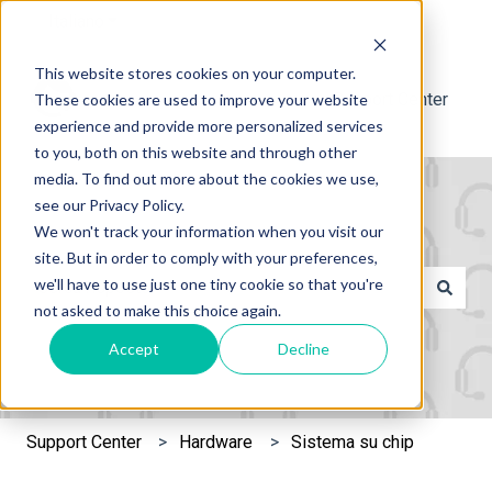
Italiano
Mostra sottomenu per le traduzioni
This website stores cookies on your computer.
Support Center
These cookies are used to improve your website
experience and provide more personalized services
to you, both on this website and through other
media. To find out more about the cookies we use,
see our Privacy Policy.
We won't track your information when you visit our
site. But in order to comply with your preferences,
Questo è un campo di ricerca c
we'll have to use just one tiny cookie so that you're
not asked to make this choice again.
Non sono presenti suggerimenti perché il campo di rice
Accept
Decline
Support Center
Hardware
Sistema su chip